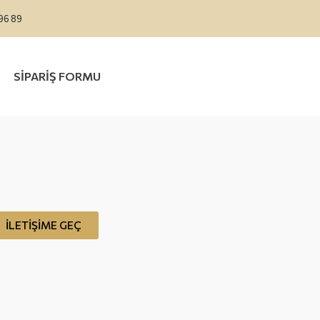
 96 89
SİPARİŞ FORMU
İLETİŞİME GEÇ