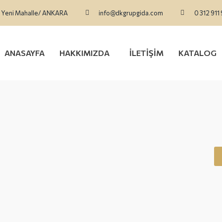
Yeni Mahalle/ ANKARA
info@dkgrupgida.com
0 312 911
ANASAYFA
HAKKIMIZDA
İLETİŞİM
KATALOG